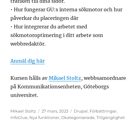
trafiken till dina sidor.
• Hur fungerar GU:s interna sökmotor och hur
påverkar du placeringen där
• Hur integrerar du arbetet med
sökmotoroptimering i ditt arbete som
webbredaktör.
Anmäl dig här
Kursen hålls av
Mikael Stoltz
, webbsamordnare
på Kommunikationsenheten, Göteborgs
universitet.
Författare
Postat
Kategorier
Mikael Stoltz
27 mars, 2023
Drupal
,
Förbättringar
,
InfoGlue
,
Nya funktioner
,
Okategoriserade
,
Tillgänglighet