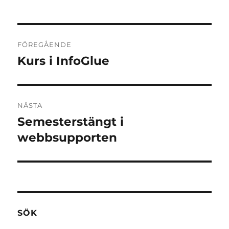
Inläggsnavigering
FÖREGÅENDE
Kurs i InfoGlue
Föregående
inlägg:
NÄSTA
Semesterstängt i
Nästa
inlägg:
webbsupporten
SÖK