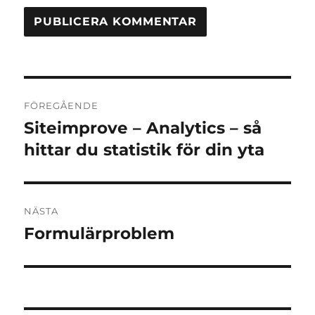
Inläggsnavigering
FÖREGÅENDE
Siteimprove – Analytics – så
Föregående
inlägg:
hittar du statistik för din yta
NÄSTA
Formulärproblem
Nästa
inlägg: