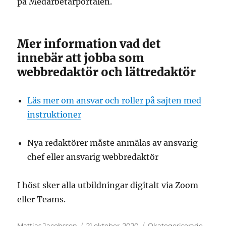
på Medarbetarportalen.
Mer information vad det
innebär att jobba som
webbredaktör och lättredaktör
Läs mer om ansvar och roller på sajten med
instruktioner
Nya redaktörer måste anmälas av ansvarig
chef eller ansvarig webbredaktör
I höst sker alla utbildningar digitalt via Zoom
eller Teams.
Författare
Postat
Kategorier
Mattias Jacobsson
21 oktober, 2020
Okategoriserade