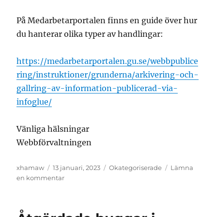
På Medarbetarportalen finns en guide över hur
du hanterar olika typer av handlingar:
https://medarbetarportalen.gu.se/webbpublice
ring/instruktioner/grunderna/arkivering-och-
gallring-av-information-publicerad-via-
infoglue/
Vänliga hälsningar
Webbförvaltningen
Författare
Postat
Kategorier
xhamaw
13 januari, 2023
Okategoriserade
Lämna
till
en kommentar
Arkivera
&
gallra