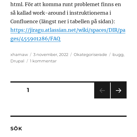
html. För att komma runt problemet finns en
så kallad work-around i instruktionerna i
Confluence (längst ner i tabellen på sidan):
https://jiragu.atlassian.net/wiki/spaces/DIR/pa
ges/455901286/FAQ
Författare
Postat
Kategorier
Taggar
xhamaw
3 november, 2022
Okategoriserade
bugg
,
till
Drupal
1 kommentar
Åtgärdade
buggar
i
Drupal
Inläggsnavigering
SIDA
1
NÄS
TA
SIDA
SÖK