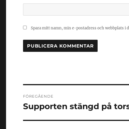
Spara mitt namn, min e-postadress och webbplats i d
Inläggsnavigering
FÖREGÅENDE
Supporten stängd på tors
Föregående
inlägg: