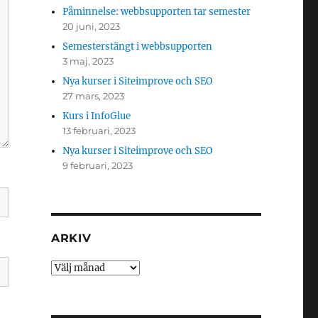
Påminnelse: webbsupporten tar semester
20 juni, 2023
Semesterstängt i webbsupporten
3 maj, 2023
Nya kurser i Siteimprove och SEO
27 mars, 2023
Kurs i InfoGlue
13 februari, 2023
Nya kurser i Siteimprove och SEO
9 februari, 2023
ARKIV
Arkiv