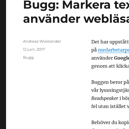
Bugg: Markera tex
använder webläs
Författare
Andreas Wieslander
Det har uppståt
Postat
12 juni, 2017
på
medarbetarpo
Kategorier
Bugg
använder
Googl
genom att klicka
Buggen beror på
vår lyssningstjä
Readspeaker
i bö
fel utan istället
Behöver du kopi