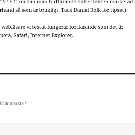
Ctrl + C
medan man fortfarande håller texten markerad
terhand så som är brukligt. Tack Daniel Rolk för tipset).
e webläsare vi testat fungerar fortfarande som det är
pera, Safari, Internet Explorer.
ält är märkta
*