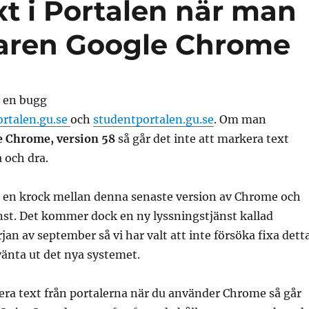
t i Portalen när man
aren Google Chrome
t en bugg
rtalen.gu.se
och
studentportalen.gu.se
. Om man
e Chrome, version 58
så går det inte att markera text
 och dra.
 en krock mellan denna senaste version av Chrome och
nst. Det kommer dock en ny lyssningstjänst kallad
rjan av september så vi har valt att inte försöka fixa dett
 vänta ut det nya systemet.
era text från portalerna när du använder Chrome så går