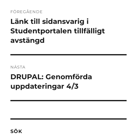
Inläggsnavigering
FÖREGÅENDE
Länk till sidansvarig i
Föregående
inlägg:
Studentportalen tillfälligt
avstängd
NÄSTA
DRUPAL: Genomförda
Nästa
inlägg:
uppdateringar 4/3
SÖK