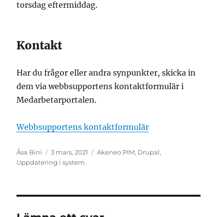
torsdag eftermiddag.
Kontakt
Har du frågor eller andra synpunkter, skicka in
dem via webbsupportens kontaktformulär i
Medarbetarportalen.
Webbsupportens kontaktformulär
Författare
Postat
Kategorier
Åsa Bini
3 mars, 2021
Akeneo PIM
,
Drupal
,
Uppdatering i system