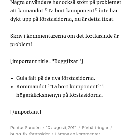
Några användare har också stött på problemet
att komandot ”Ta bort komponent” inte har
dykt upp på förstasidorna, nu är detta fixat.
Skriv i kommentarerna om det fortfarande är
problem!
[important title=”Buggfixar”]
Gula fält på de nya förstasidorna.
Kommandot ”Ta bort komponent” i
högerklicksmenyn på förstasidorna.
[/important]
Författare
Postat
Kategorier
Taggar
Pontus Sundén
10 augusti, 2012
Förbättringar
till
bugg
,
fix
,
förstasidor
Lämna en kommentar