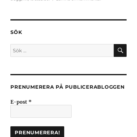
Gula
fält
och
”Ta
bort
SÖK
komponent”
på
SÖ
Sök
förstasidorna
efter:
PRENUMERERA PÅ PUBLICERABLOGGEN
E-post
*