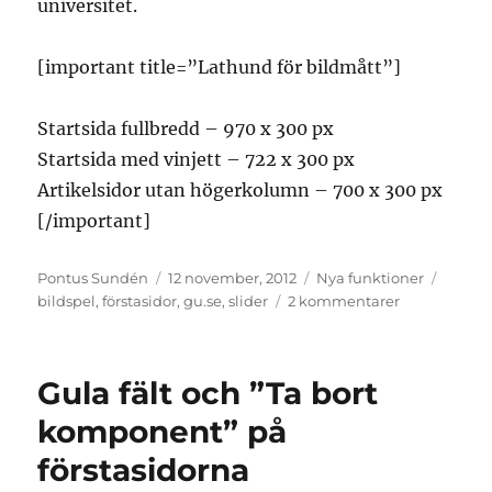
universitet.
[important title=”Lathund för bildmått”]
Startsida fullbredd – 970 x 300 px
Startsida med vinjett – 722 x 300 px
Artikelsidor utan högerkolumn – 700 x 300 px
[/important]
Författare
Postat
Kategorier
Tagga
Pontus Sundén
12 november, 2012
Nya funktioner
till
bildspel
,
förstasidor
,
gu.se
,
slider
2 kommentarer
Nytt
bildspel
för
Gula fält och ”Ta bort
förstasidorn
komponent” på
förstasidorna