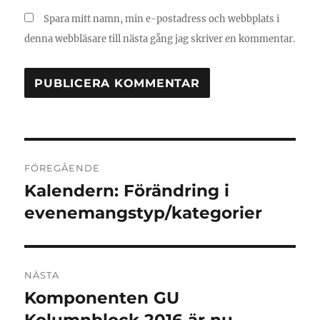
Spara mitt namn, min e-postadress och webbplats i
denna webbläsare till nästa gång jag skriver en kommentar.
Inläggsnavigering
FÖREGÅENDE
Kalendern: Förändring i
Föregående
inlägg:
evenemangstyp/kategorier
NÄSTA
Komponenten GU
Nästa
inlägg: