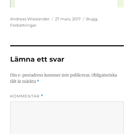
Författare
Postat
Kategorier
Andreas Wieslander
27 mars, 2017
Bugg
,
Förbättringar
Lämna ett svar
Din e-postadress kommer inte publiceras.
Obligatoriska
fält är märkta
*
KOMMENTAR
*