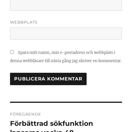
WEBBPLATS
Spara mitt namn, min e-postadress och webbplats i
denna webbläsare till nästa gång jag skriver en kommentar.
Inläggsnavigering
FÖREGÅENDE
Förbättrad sökfunktion
Föregående
inlägg: