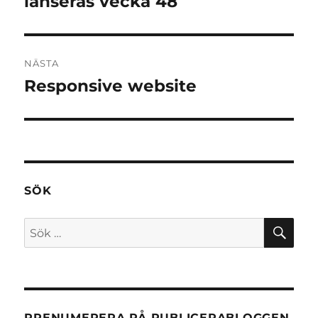
lanseras vecka 48
NÄSTA
Responsive website
Nästa
inlägg:
SÖK
SÖ
Sök
efter:
PRENUMERERA PÅ PUBLICERABLOGGEN