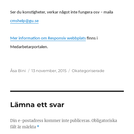
Ser du konstigheter, verkar något inte fungera osv – maila
cmshelp@gu.se
Mer information om Responsiv webbplats
finns i
Medarbetarportalen.
Författare
Postat
Kategorier
Åsa Bini
13 november, 2015
Okategoriserade
Lämna ett svar
Din e-postadress kommer inte publiceras.
Obligatoriska
fält är märkta
*