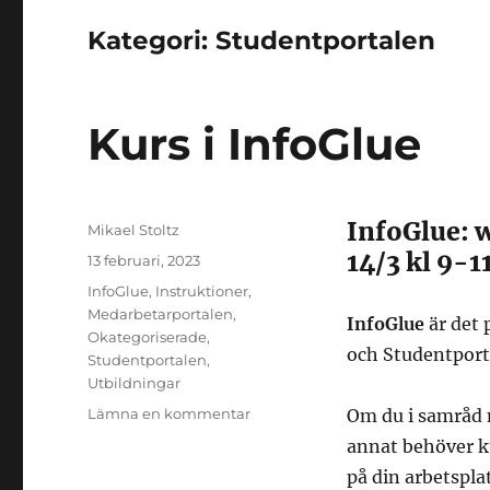
Kategori:
Studentportalen
Kurs i InfoGlue
InfoGlue: 
Författare
Mikael Stoltz
14/3 kl 9-1
Postat
13 februari, 2023
Kategorier
InfoGlue
,
Instruktioner
,
Medarbetarportalen
,
InfoGlue
är det 
Okategoriserade
,
och Studentport
Studentportalen
,
Utbildningar
till
Lämna en kommentar
Om du i samråd 
Kurs
annat behöver k
i
på din arbetspla
InfoGlue