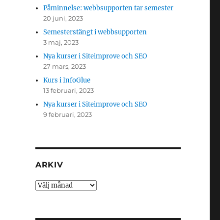
Påminnelse: webbsupporten tar semester
20 juni, 2023
Semesterstängt i webbsupporten
3 maj, 2023
Nya kurser i Siteimprove och SEO
27 mars, 2023
Kurs i InfoGlue
13 februari, 2023
Nya kurser i Siteimprove och SEO
9 februari, 2023
ARKIV
Arkiv