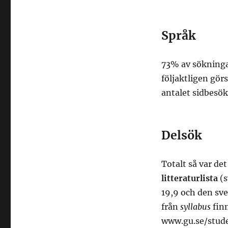
Språk
73% av sökninga
följaktligen gör
antalet sidbesö
Delsök
Totalt så var de
litteraturlista
(
19,9 och den sv
från
syllabus
finn
www.gu.se/studer