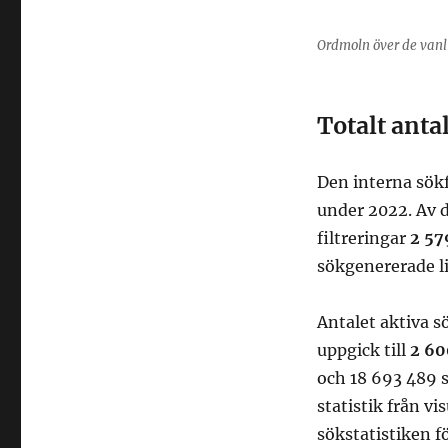
2022
Ordmoln över de vanl
Totalt anta
Den interna sök
under 2022. Av d
filtreringar
2 57
sökgenererade li
Antalet aktiva s
uppgick till
2 60
och 18 693 489 s
statistik från v
sökstatistiken f