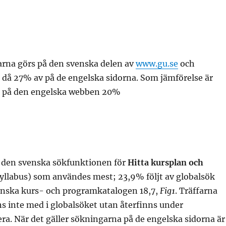
rna görs på den svenska delen av
www.gu.se
och
s då 27% av på de engelska sidorna. Som jämförelse är
k på den engelska webben 20%
t den svenska sökfunktionen för
Hitta kursplan och
syllabus) som användes mest; 23,9% följt av globalsök
enska kurs- och programkatalogen 18,7,
Fig1
. Träffarna
s inte med i globalsöket utan återfinns under
a. När det gäller sökningarna på de engelska sidorna är