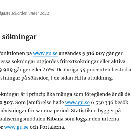
igaste sökorden under 2022
l sökningar
funktionen på
www.gu.se
användes
5 516 007
gånger
essa sökningar utgjordes fritextsökningar eller aktiva
9 909
gånger eller 46%. De övriga 54 procenten bestod 
stningar på söksidor, t ex sidan Hitta utbildning.
ökningar är i princip lika många som föregående år då de
0 507
. Som jämförelse hade
www.gu.se
6 530 336 besök
idvisningar för samma period. Statistiken bygger på
isualiseringsmodulen
Kibana
som loggar den interna
ör
www.gu.se
och Portalerna.