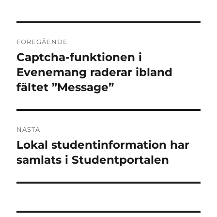
Inläggsnavigering
FÖREGÅENDE
Captcha-funktionen i
Föregående
inlägg:
Evenemang raderar ibland
fältet ”Message”
NÄSTA
Lokal studentinformation har
Nästa
inlägg:
samlats i Studentportalen