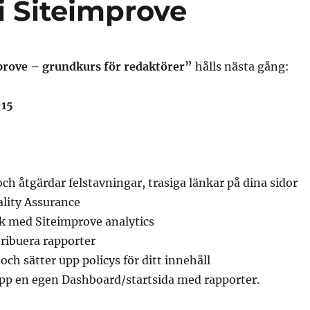
i Siteimprove
prove – grundkurs för redaktörer”
hålls nästa gång:
-15
och åtgärdar felstavningar, trasiga länkar på dina sidor
ality Assurance
ik med Siteimprove analytics
ribuera rapporter
och sätter upp policys för ditt innehåll
upp en egen Dashboard/startsida med rapporter.