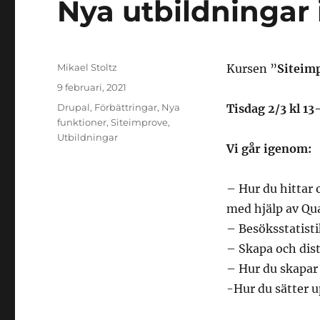
Nya utbildningar 
Författare
Mikael Stoltz
Kursen ”
Siteim
Postat
9 februari, 2021
Kategorier
Drupal
,
Förbättringar
,
Nya
Tisdag 2/3 kl 13
funktioner
,
Siteimprove
,
Utbildningar
Vi går igenom:
– Hur du hittar 
med hjälp av Qu
– Besöksstatist
– Skapa och dist
– Hur du skapar 
-Hur du sätter 