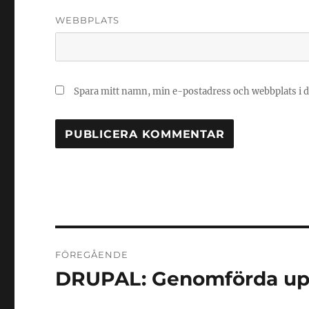
WEBBPLATS
Spara mitt namn, min e-postadress och webbplats i d
Inläggsnavigering
FÖREGÅENDE
DRUPAL: Genomförda upp
Föregående
inlägg: