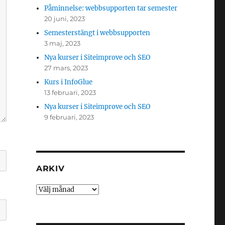
Påminnelse: webbsupporten tar semester
20 juni, 2023
Semesterstängt i webbsupporten
3 maj, 2023
Nya kurser i Siteimprove och SEO
27 mars, 2023
Kurs i InfoGlue
13 februari, 2023
Nya kurser i Siteimprove och SEO
9 februari, 2023
ARKIV
Arkiv