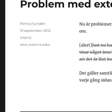
Problem med ext
Författare
Pontus Sundén
Nu är problemet 
Postat
19 september, 2012
om.
Kategorier
Internt
Taggar
alert
,
externa sidor
[alert]
Just nu h
visar något inne
att det är löst i
Det gäller samtl
varje gång sidan