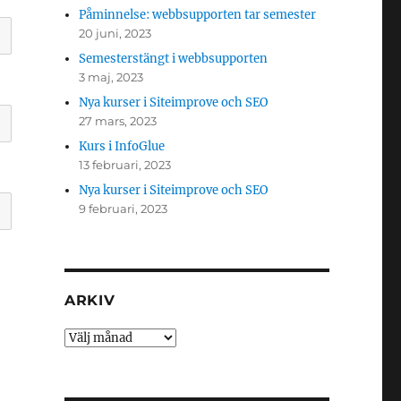
Påminnelse: webbsupporten tar semester
20 juni, 2023
Semesterstängt i webbsupporten
3 maj, 2023
Nya kurser i Siteimprove och SEO
27 mars, 2023
Kurs i InfoGlue
13 februari, 2023
Nya kurser i Siteimprove och SEO
9 februari, 2023
ARKIV
Arkiv