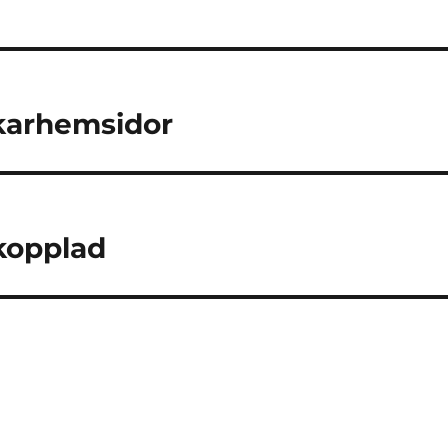
skarhemsidor
kopplad