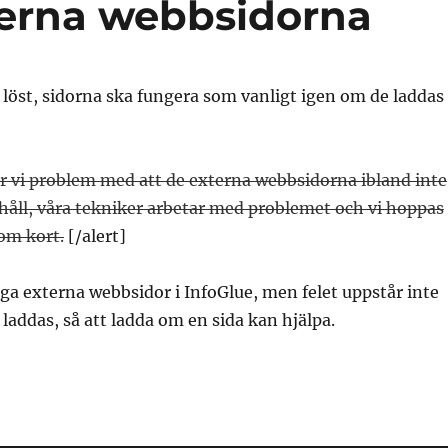
erna webbsidorna
löst, sidorna ska fungera som vanligt igen om de laddas
ar vi problem med att de externa webbsidorna ibland inte
håll, våra tekniker arbetar med problemet och vi hoppas
nom kort.
[/alert]
iga externa webbsidor i InfoGlue, men felet uppstår inte
 laddas, så att ladda om en sida kan hjälpa.