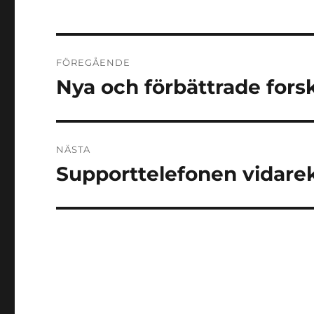
Inläggsnavigering
FÖREGÅENDE
Nya och förbättrade for
Föregående
inlägg:
NÄSTA
Supporttelefonen vidare
Nästa
inlägg: