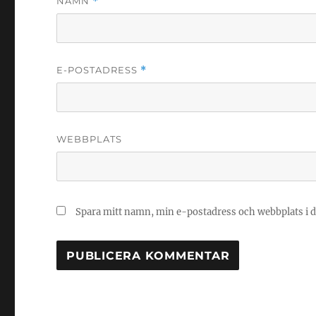
NAMN
*
E-POSTADRESS
*
WEBBPLATS
Spara mitt namn, min e-postadress och webbplats i d