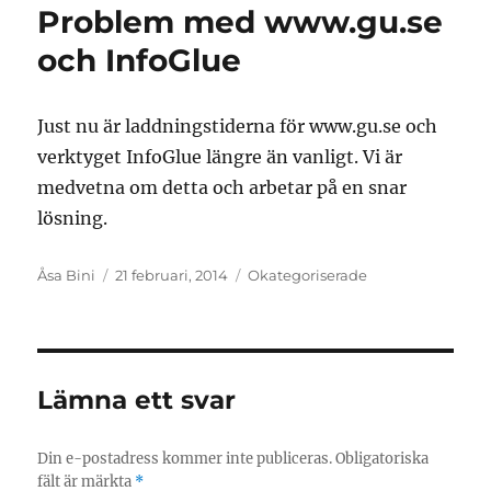
Problem med www.gu.se
och InfoGlue
Just nu är laddningstiderna för www.gu.se och
verktyget InfoGlue längre än vanligt. Vi är
medvetna om detta och arbetar på en snar
lösning.
Författare
Postat
Kategorier
Åsa Bini
21 februari, 2014
Okategoriserade
Lämna ett svar
Din e-postadress kommer inte publiceras.
Obligatoriska
fält är märkta
*