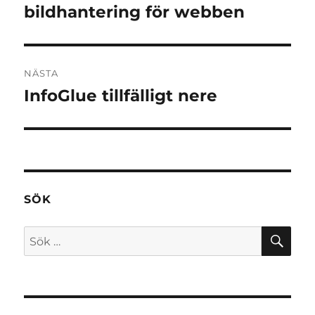
inlägg:
bildhantering för webben
NÄSTA
InfoGlue tillfälligt nere
Nästa
inlägg:
SÖK
SÖ
Sök
efter: