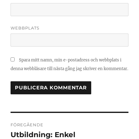
WEBBPLATS
Spara mitt namn, min e-postadress och webbplats i
denna webbläsare till nästa gång jag skriver en kommentar.
Inläggsnavigering
FÖREGÅENDE
Utbildning: Enkel
Föregående