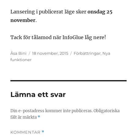
Lansering i publicerat läge sker
onsdag 25
november
.
Tack för tålamod när InfoGlue låg nere!
Författare
Postat
Kategorier
Åsa Bini
18 november, 2015
Förbättringar
,
Nya
funktioner
Lämna ett svar
Din e-postadress kommer inte publiceras.
Obligatoriska
fält är märkta
*
KOMMENTAR
*