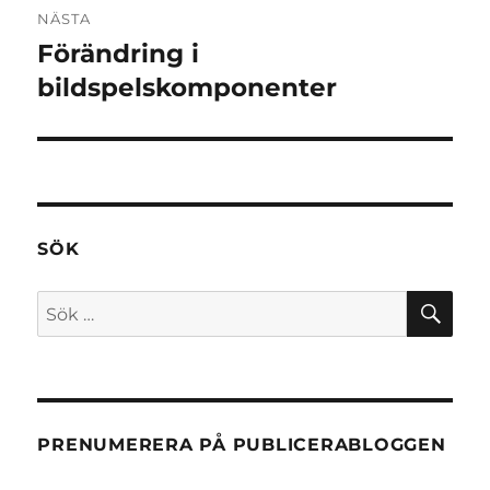
NÄSTA
Förändring i
Nästa
inlägg:
bildspelskomponenter
SÖK
SÖ
Sök
efter:
PRENUMERERA PÅ PUBLICERABLOGGEN