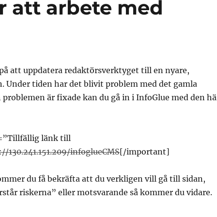
för att arbete med
 på att uppdatera redaktörsverktyget till en nyare,
. Under tiden har det blivit problem med det gamla
 problemen är fixade kan du gå in i InfoGlue med den hä
”Tillfällig länk till
://130.241.151.209/infoglueCMS
[/important]
mer du få bekräfta att du verkligen vill gå till sidan,
örstår riskerna” eller motsvarande så kommer du vidare.