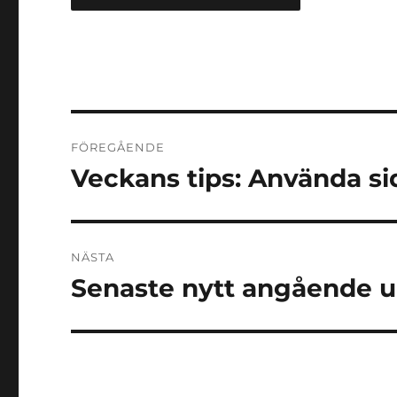
Inläggsnavigering
FÖREGÅENDE
Veckans tips: Använda si
Föregående
inlägg:
NÄSTA
Senaste nytt angående u
Nästa
inlägg: