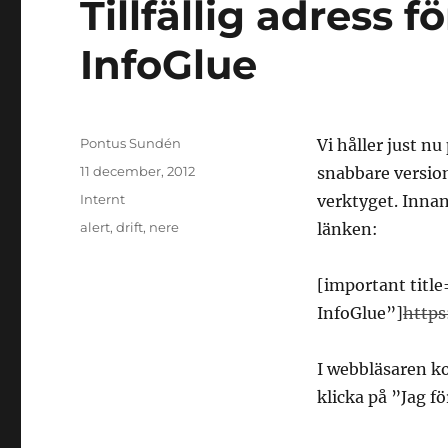
Tillfällig adress 
InfoGlue
Författare
Pontus Sundén
Vi håller just nu
Postat
11 december, 2012
snabbare version
Kategorier
Internt
verktyget. Innan
Taggar
alert
,
drift
,
nere
länken:
[important title=
InfoGlue”]
https
I webbläsaren kom
klicka på ”Jag f