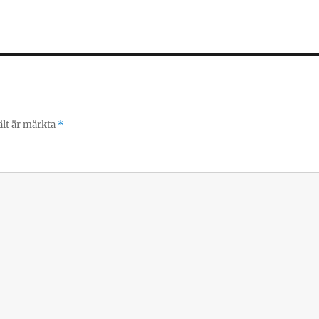
ält är märkta
*