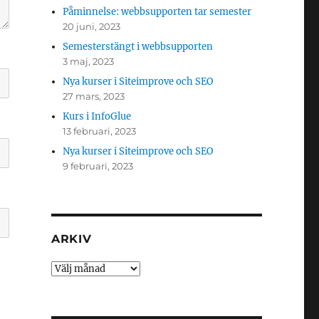
Påminnelse: webbsupporten tar semester
20 juni, 2023
Semesterstängt i webbsupporten
3 maj, 2023
Nya kurser i Siteimprove och SEO
27 mars, 2023
Kurs i InfoGlue
13 februari, 2023
Nya kurser i Siteimprove och SEO
9 februari, 2023
ARKIV
Arkiv