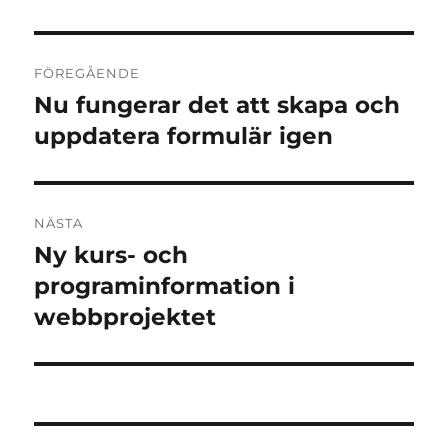
Inläggsnavigering
FÖREGÅENDE
Nu fungerar det att skapa och
Föregående
inlägg:
uppdatera formulär igen
NÄSTA
Ny kurs- och
Nästa
inlägg:
programinformation i
webbprojektet