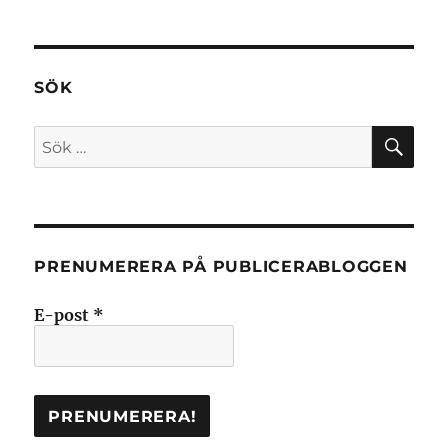
Medarbetarportal
TA
SIDA
SÖK
SÖ
Sök
efter:
PRENUMERERA PÅ PUBLICERABLOGGEN
E-post
*