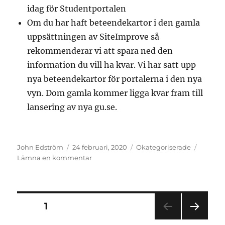
idag för Studentportalen
Om du har haft beteendekartor i den gamla
uppsättningen av SiteImprove så
rekommenderar vi att spara ned den
information du vill ha kvar. Vi har satt upp
nya beteendekartor för portalerna i den nya
vyn. Dom gamla kommer ligga kvar fram till
lansering av nya gu.se.
Författare
Postat
Kategorier
John Edström
24 februari, 2020
Okategoriserade
till
Lämna en kommentar
Förändring
i
SiteImprove
för
Inläggsnavigering
SIDA
1
Studentportal
och
NÄS