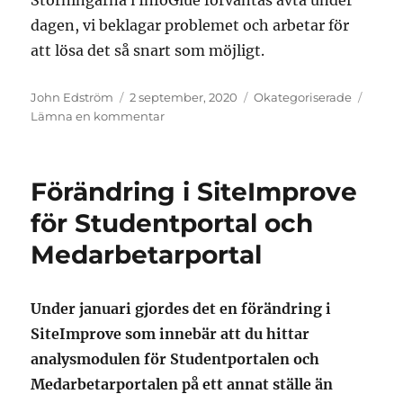
dagen, vi beklagar problemet och arbetar för
att lösa det så snart som möjligt.
Författare
Postat
Kategorier
John Edström
2 september, 2020
Okategoriserade
till
Lämna en kommentar
Störningar
i
InfoGlue
Förändring i SiteImprove
för Studentportal och
Medarbetarportal
Under januari gjordes det en förändring i
SiteImprove som innebär att du hittar
analysmodulen för Studentportalen och
Medarbetarportalen på ett annat ställe än