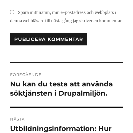
Spara mitt namn, min e-postadress och webbplats i
denna webbläsare till nästa gång jag skriver en kommentar.
Inläggsnavigering
FÖREGÅENDE
Nu kan du testa att använda
Föregående
inlägg:
söktjänsten i Drupalmiljön.
NÄSTA
Utbildningsinformation: Hur
Nästa