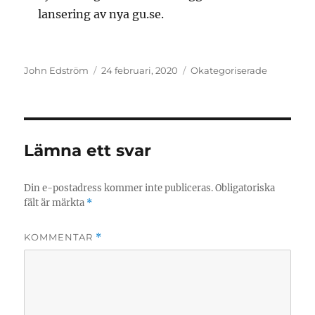
lansering av nya gu.se.
Författare
Postat
Kategorier
John Edström
24 februari, 2020
Okategoriserade
Lämna ett svar
Din e-postadress kommer inte publiceras.
Obligatoriska
fält är märkta
*
KOMMENTAR
*