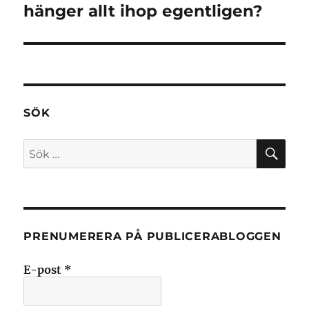
inlägg:
hänger allt ihop egentligen?
SÖK
SÖ
Sök
efter:
PRENUMERERA PÅ PUBLICERABLOGGEN
E-post
*