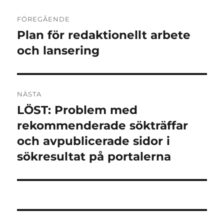
Inläggsnavigering
FÖREGÅENDE
Plan för redaktionellt arbete
Föregående
inlägg:
och lansering
NÄSTA
LÖST: Problem med
Nästa
inlägg:
rekommenderade sökträffar
och avpublicerade sidor i
sökresultat på portalerna