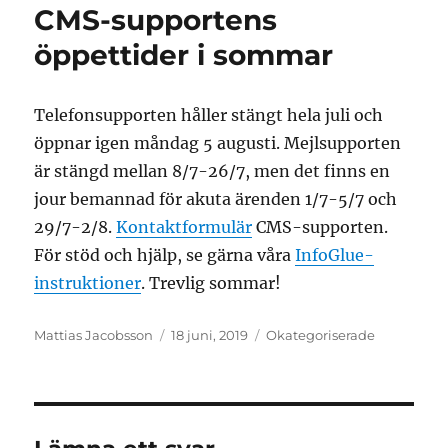
CMS-supportens
öppettider i sommar
Telefonsupporten håller stängt hela juli och
öppnar igen måndag 5 augusti. Mejlsupporten
är stängd mellan 8/7-26/7, men det finns en
jour bemannad för akuta ärenden 1/7-5/7 och
29/7-2/8.
Kontaktformulär
CMS-supporten.
För stöd och hjälp, se gärna våra
InfoGlue-
instruktioner
. Trevlig sommar!
Författare
Postat
Kategorier
Mattias Jacobsson
18 juni, 2019
Okategoriserade