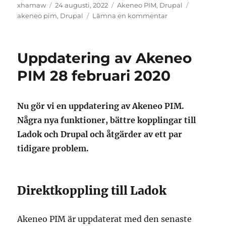
Författare
Postat
Kategorier
Taggar
xhamaw
24 augusti, 2022
Akeneo PIM
,
Drupal
till
akeneo pim
,
Drupal
Lämna en kommentar
Uppgradering
av
Drupal
Uppdatering av Akeneo
30/8
kan
PIM 28 februari 2020
påverka
ändringar
Nu gör vi en uppdatering av Akeneo PIM.
Några nya funktioner, bättre kopplingar till
Ladok och Drupal och åtgärder av ett par
tidigare problem.
Direktkoppling till Ladok
Akeneo PIM är uppdaterat med den senaste